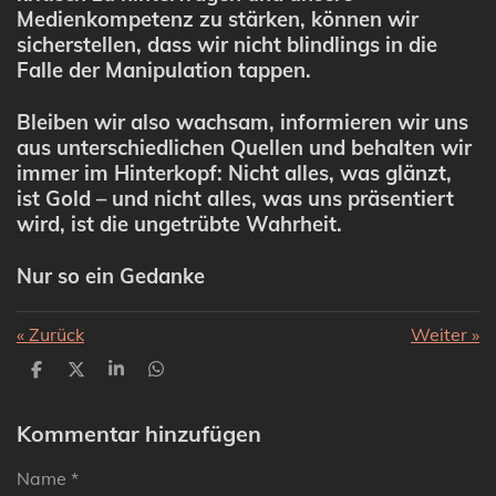
Medienkompetenz zu stärken, können wir
sicherstellen, dass wir nicht blindlings in die
Falle der Manipulation tappen.
Bleiben wir also wachsam, informieren wir uns
aus unterschiedlichen Quellen und behalten wir
immer im Hinterkopf: Nicht alles, was glänzt,
ist Gold – und nicht alles, was uns präsentiert
wird, ist die ungetrübte Wahrheit.
Nur so ein Gedanke
«
Zurück
Weiter
»
T
T
T
T
e
e
e
e
i
i
i
i
l
l
l
l
Kommentar hinzufügen
e
e
e
e
n
n
n
n
Name *