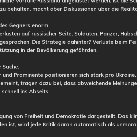
liche Vorfälle Russland angelastet werden, ist die S
 zu behalten, macht aber Diskussionen über die Reali
e des Gegners enorm
rlusten auf russischer Seite, Soldaten, Panzer, Hubsch
gesprochen. Die Strategie dahinter? Verluste beim Fein
stützung in der Bevölkerung gefährden.
e Sache.
 und Prominente positionieren sich stark pro Ukraine.
gemeint, tragen dazu bei, dass abweichende Meinung
schnell ins Abseits.
igung von Freiheit und Demokratie dargestellt. Das kli
en ist, wird jede Kritik daran automatisch als unmora