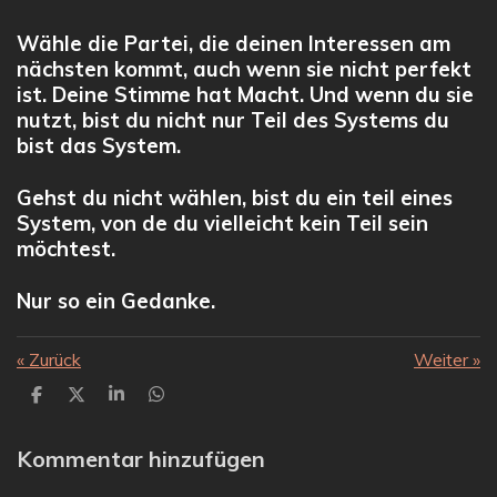
Wähle die Partei, die deinen Interessen am
nächsten kommt, auch wenn sie nicht perfekt
ist. Deine Stimme hat Macht. Und wenn du sie
nutzt, bist du nicht nur Teil des Systems du
bist das System.
Gehst du nicht wählen, bist du ein teil eines
System, von de du vielleicht kein Teil sein
möchtest.
Nur so ein Gedanke.
«
Zurück
Weiter
»
T
T
T
T
e
e
e
e
i
i
i
i
l
l
l
l
Kommentar hinzufügen
e
e
e
e
n
n
n
n