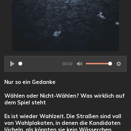
00:00
P
M
S
l
u
e
Nur so ein Gedanke
a
t
t
y
e
t
Wählen oder Nicht-Wählen? Was wirklich auf
i
dem Spiel steht
n
Es ist wieder Wahlzeit. Die Straßen sind voll
g
von Wahlplakaten, in denen die Kandidaten
s
lächeln, als könnten sie kein Wässerchen