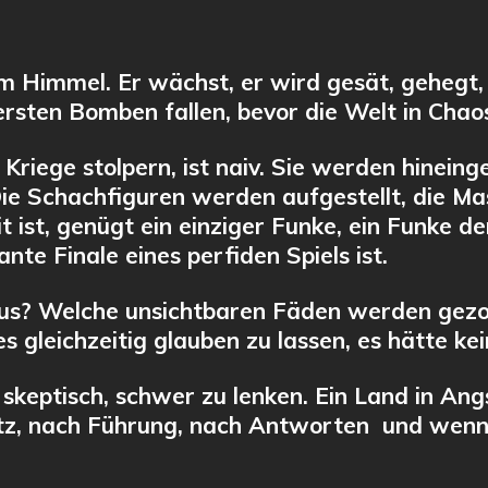
e
t
i
n
vom Himmel. Er wächst, er wird gesät, gehegt,
g
 ersten Bomben fallen, bevor die Welt in Chaos
s
Kriege stolpern, ist naiv. Sie werden hineinge
 Die Schachfiguren werden aufgestellt, die M
 ist, genügt ein einziger Funke, ein Funke der
nte Finale eines perfiden Spiels ist.
 aus? Welche unsichtbaren Fäden werden gezo
s gleichzeitig glauben zu lassen, es hätte k
, skeptisch, schwer zu lenken. Ein Land in Ang
z, nach Führung, nach Antworten und wenn ma