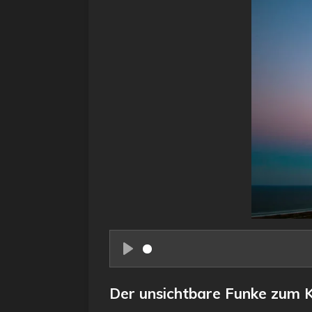
P
l
Der unsichtbare Funke zum K
a