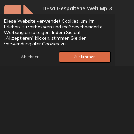
DEsa Gespaltene Welt Mp 3
Audio – 5,0 MB
Diese Website verwendet Cookies, um Ihr
314 Downloads
Erlebnis zu verbessern und maßgeschneiderte
Werbung anzuzeigen. Indem Sie auf
Download
„Akzeptieren“ klicken, stimmen Sie der
Verwendung aller Cookies zu.
Wer Sind Wir Wirklich Mp 3
Ablehnen
Zustimmen
Audio – 4,4 MB
333 Downloads
Download
Patriot Desa Netzwerk Mp3
Audio – 8,6 MB
310 Downloads
Download