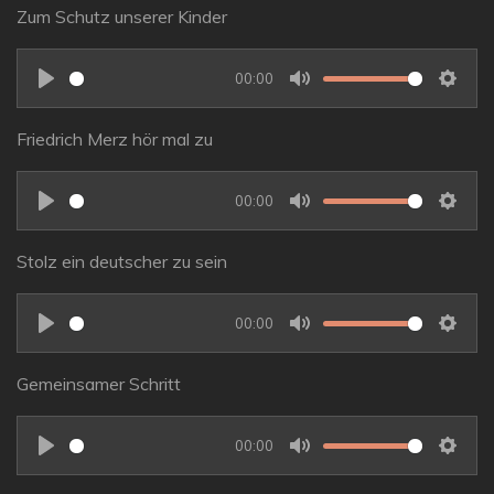
l
u
e
Zum Schutz unserer Kinder
s
a
t
t
y
e
t
00:00
i
P
M
S
n
l
u
e
Friedrich Merz hör mal zu
g
a
t
t
s
y
e
t
00:00
i
P
M
S
n
l
u
e
Stolz ein deutscher zu sein
g
a
t
t
s
y
e
t
00:00
i
P
M
S
n
l
u
e
Gemeinsamer Schritt
g
a
t
t
s
y
e
t
00:00
i
P
M
S