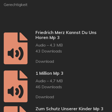
l
u
e
Gerechtigkeit
a
t
t
y
e
t
i
n
Friedrich Merz Kannst Du Uns
g
Horen Mp 3
s
Audio – 4,3 MB
43 Downloads
Download
1 Million Mp 3
Audio – 4,7 MB
46 Downloads
Download
Zum Schutz Unserer Kinder Mp 3