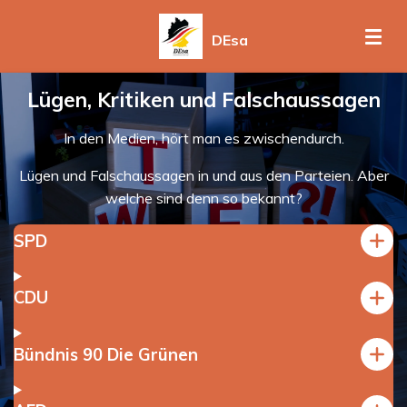
Zum
DEsa
Hauptinhalt
springen
Lügen, Kritiken und Falschaussagen
In den Medien, hört man es zwischendurch.
Lügen und Falschaussagen in und aus den Parteien. Aber
welche sind denn so bekannt?
SPD
CDU
Bündnis 90 Die Grünen