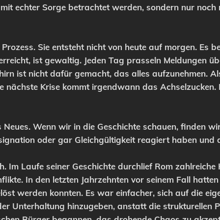
mit echter Sorge betrachtet werden, sondern nur noch
er Prozess. Sie entsteht nicht von heute auf morgen. Es b
 erreicht, ist gewaltig. Jeden Tag prasseln Meldungen üb
irn ist nicht dafür gemacht, das alles aufzunehmen. Als
e nächste Krise kommt irgendwann das Achselzucken. E
ts Neues. Wenn wir in die Geschichte schauen, finden wir 
ignation oder gar Gleichgültigkeit reagiert haben und 
Im Laufe seiner Geschichte durchlief Rom zahlreiche Kris
flikte. In den letzten Jahrzehnten vor seinem Fall hatte
löst werden konnten. Es war einfacher, sich auf die ei
der Unterhaltung hinzugeben, anstatt die strukturellen
schen Bürger begannen, das drohende Chaos zu akzept