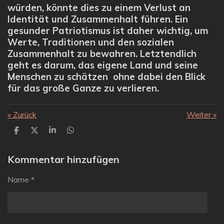
würden, könnte dies zu einem Verlust an
Identität und Zusammenhalt führen. Ein
gesunder Patriotismus ist daher wichtig, um
Werte, Traditionen und den sozialen
Zusammenhalt zu bewahren. Letztendlich
geht es darum, das eigene Land und seine
Menschen zu schätzen ohne dabei den Blick
für das große Ganze zu verlieren.
«
Zurück
Weiter
»
T
T
T
T
e
e
e
e
i
i
i
i
l
l
l
l
Kommentar hinzufügen
e
e
e
e
n
n
n
n
Name *